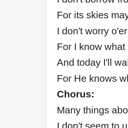
For its skies may
I don't worry o'er
For I know what
And today I'll w
For He knows wh
Chorus:
Many things abo
I don't seem to 