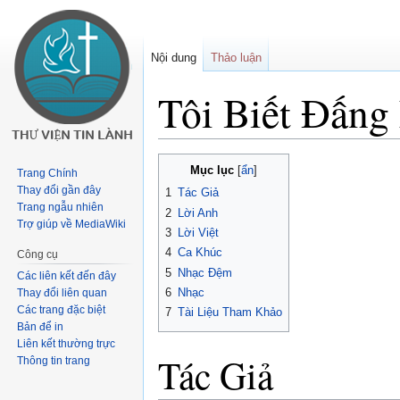
Nội dung
Thảo luận
Tôi Biết Đấn
Buớc
Bước
Mục lục
Trang Chính
tưới
tới
Thay đổi gần đây
1
Tác Giả
chuyển
tìm
Trang ngẫu nhiên
2
Lời Anh
hướng
kiếm
Trợ giúp về MediaWiki
3
Lời Việt
4
Ca Khúc
Công cụ
5
Nhạc Đệm
Các liên kết đến đây
6
Nhạc
Thay đổi liên quan
Các trang đặc biệt
7
Tài Liệu Tham Khảo
Bản để in
Liên kết thường trực
Tác Giả
Thông tin trang