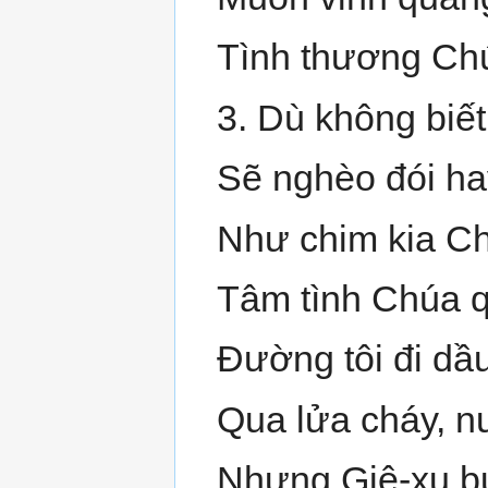
Tình thương Chú
3. Dù không biế
Sẽ nghèo đói ha
Như chim kia Ch
Tâm tình Chúa q
Đường tôi đi dầ
Qua lửa cháy, n
Nhưng Giê-xu bư