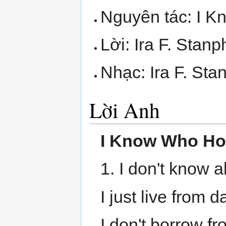
Nguyên tác: I 
Lời: Ira F. Stanph
Nhạc: Ira F. Stan
Lời Anh
I Know Who Ho
1. I don't know 
I just live from 
I don't borrow f