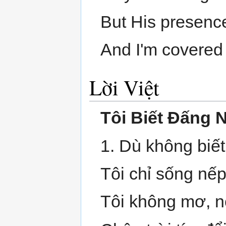
But His presenc
And I'm covered 
Lời Việt
Tôi Biết Đấng
1. Dù không biế
Tôi chỉ sống nế
Tôi không mơ, n