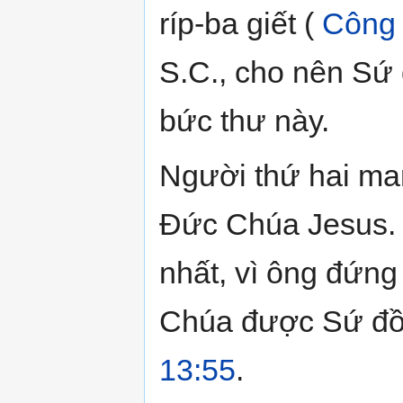
ríp-ba giết (
Công
S.C., cho nên Sứ 
bức thư này.
Người thứ hai man
Đức Chúa Jesus. 
nhất, vì ông đứng
Chúa được Sứ đ
13:55
.