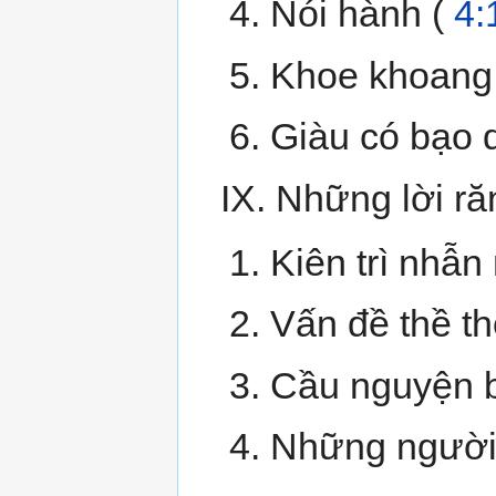
Nói hành (
4:
Khoe khoang
Giàu có bạo 
IX. Những lời ră
Kiên trì nhẫn
Vấn đề thề th
Cầu nguyện bở
Những người s