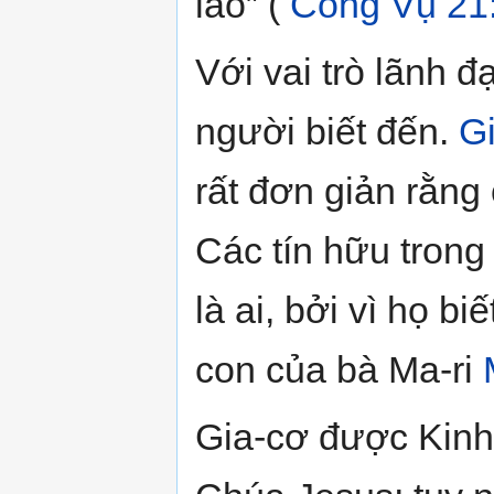
lão” (
Công Vụ
21
Với vai trò lãnh 
người biết đến.
G
rất đơn giản rằng 
Các tín hữu trong
là ai, bởi vì họ bi
con của bà Ma-ri
Gia-cơ được Kinh