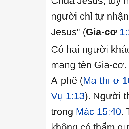
Chúa Jesus; tuy n
người chỉ tự nhậ
Jesus" (
Gia-cơ
1:
Có hai người khá
mang tên Gia-cơ. 
A-phê (
Ma-thi-ơ
1
Vụ
1:13
). Người t
trong
Mác
15:40
.
không có thẩm qu