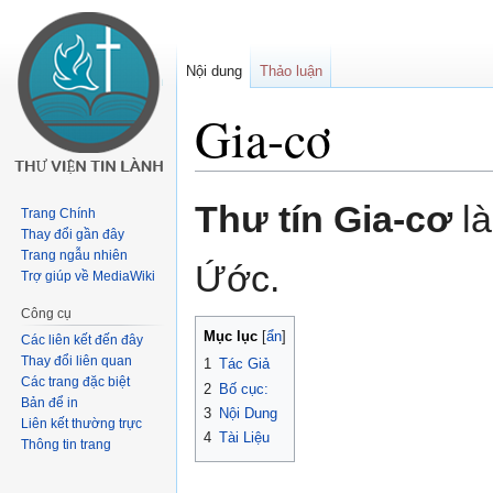
Nội dung
Thảo luận
Gia-cơ
Buớc
Bước
Thư tín Gia-cơ
là
Trang Chính
tưới
tới
Thay đổi gần đây
chuyển
tìm
Trang ngẫu nhiên
Ứớc.
hướng
kiếm
Trợ giúp về MediaWiki
Công cụ
Mục lục
Các liên kết đến đây
Thay đổi liên quan
1
Tác Giả
Các trang đặc biệt
2
Bố cục:
Bản để in
3
Nội Dung
Liên kết thường trực
4
Tài Liệu
Thông tin trang