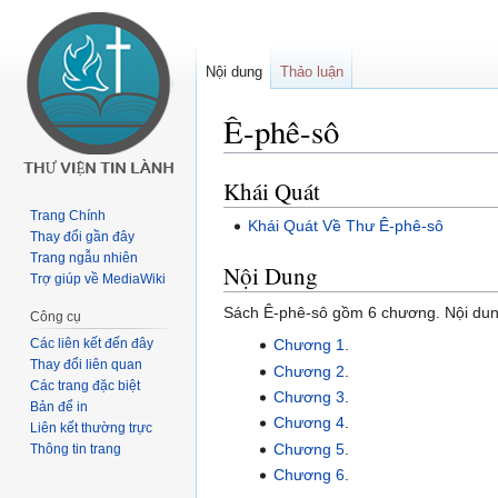
Nội dung
Thảo luận
Ê-phê-sô
Khái Quát
Buớc
Bước
tưới
tới
Trang Chính
Khái Quát Về Thư Ê-phê-sô
chuyển
tìm
Thay đổi gần đây
Trang ngẫu nhiên
hướng
kiếm
Nội Dung
Trợ giúp về MediaWiki
Sách Ê-phê-sô gồm 6 chương. Nội dun
Công cụ
Các liên kết đến đây
Chương 1
.
Thay đổi liên quan
Chương 2
.
Các trang đặc biệt
Chương 3
.
Bản để in
Chương 4
.
Liên kết thường trực
Chương 5
.
Thông tin trang
Chương 6
.