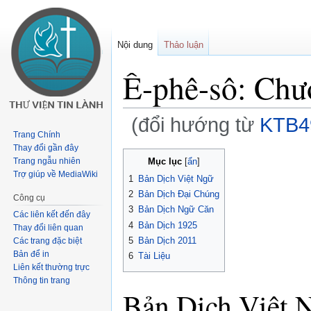
Nội dung
Thảo luận
Ê-phê-sô: Chư
(đổi hướng từ
KTB4
Trang Chính
Thay đổi gần đây
Buớc
Bước
Mục lục
Trang ngẫu nhiên
tưới
tới
Trợ giúp về MediaWiki
1
Bản Dịch Việt Ngữ
chuyển
tìm
2
Bản Dịch Đại Chúng
Công cụ
hướng
kiếm
3
Bản Dịch Ngữ Căn
Các liên kết đến đây
4
Bản Dịch 1925
Thay đổi liên quan
5
Bản Dịch 2011
Các trang đặc biệt
Bản để in
6
Tài Liệu
Liên kết thường trực
Thông tin trang
Bản Dịch Việt 