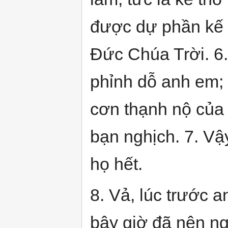
được dự phần kế 
Đức Chúa Trời. 6. 
phỉnh dỗ anh em; 
cơn thạnh nộ của
bạn nghịch. 7. Vậ
họ hết.
8. Vả, lúc trước 
bây giờ đã nên n