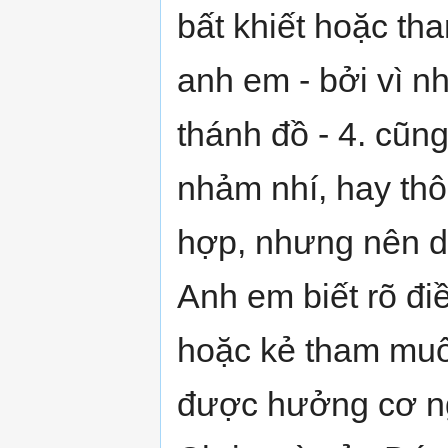
bất khiết hoặc th
anh em - bởi vì n
thánh đồ - 4. cũn
nhảm nhí, hay thô
hợp, nhưng nên dâ
Anh em biết rõ điề
hoặc kẻ tham muốn
được hưởng cơ n