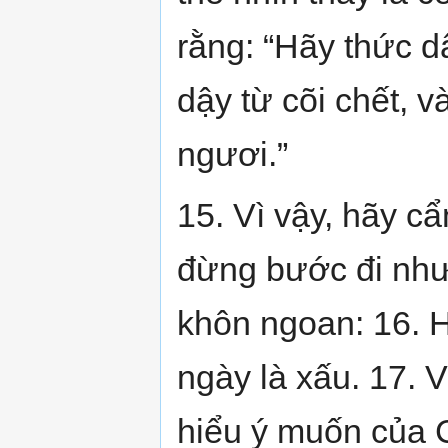
rằng: “Hãy thức d
dậy từ cõi chết, 
ngươi.”
15. Vì vậy, hãy c
đừng bước đi như
khôn ngoan: 16. H
ngày là xấu. 17. 
hiểu ý muốn của 