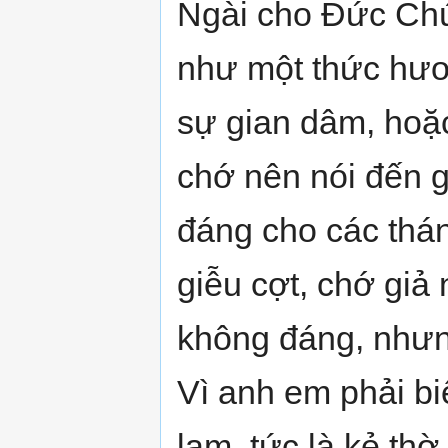
Ngài cho Đức Chúa
như một thức hươ
sự gian dâm, hoặ
chớ nên nói đến 
đáng cho các thánh
giễu cợt, chớ giả
không đáng, nhưng
Vì anh em phải bi
lam, tức là kẻ th