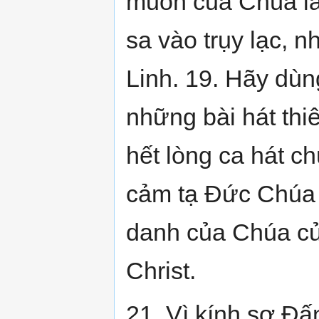
muốn của Chúa là
sa vào trụy lạc, 
Linh. 19. Hãy dùn
những bài hát thi
hết lòng ca hát c
cảm tạ Đức Chúa T
danh của Chúa củ
Christ.
21. Vì kính sợ Đấ