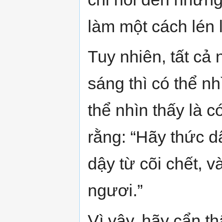
làm một cách lén l
Tuy nhiên, tất cả
sáng thì có thể nh
thể nhìn thấy là c
rằng: “Hãy thức d
dậy từ cõi chết, 
ngươi.”
Vì vậy, hãy cẩn 