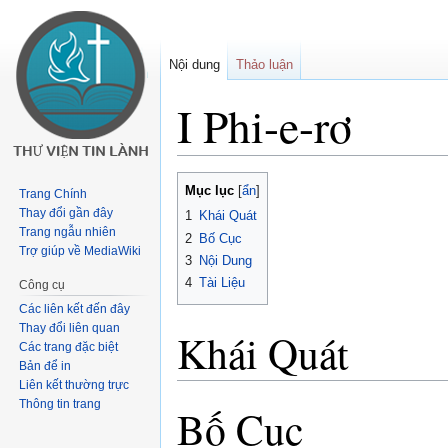
Nội dung
Thảo luận
I Phi-e-rơ
Buớc
Bước
Mục lục
Trang Chính
tưới
tới
Thay đổi gần đây
1
Khái Quát
chuyển
tìm
Trang ngẫu nhiên
2
Bố Cục
hướng
kiếm
Trợ giúp về MediaWiki
3
Nội Dung
4
Tài Liệu
Công cụ
Các liên kết đến đây
Thay đổi liên quan
Khái Quát
Các trang đặc biệt
Bản để in
Liên kết thường trực
Thông tin trang
Bố Cục