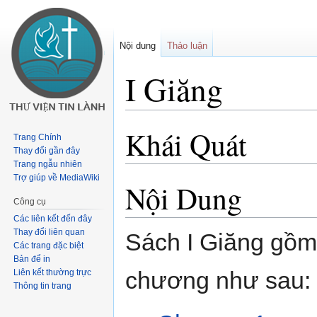
Nội dung
Thảo luận
I Giăng
Khái Quát
Buớc
Bước
Trang Chính
tưới
tới
Thay đổi gần đây
chuyển
tìm
Trang ngẫu nhiên
Trợ giúp về MediaWiki
hướng
kiếm
Nội Dung
Công cụ
Các liên kết đến đây
Thay đổi liên quan
Sách I Giăng gồm
Các trang đặc biệt
Bản để in
chương như sau:
Liên kết thường trực
Thông tin trang