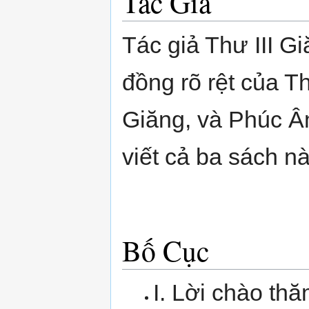
Tác Giả
Tác giả Thư III G
đồng rõ rệt của Th
Giăng, và Phúc Â
viết cả ba sách nà
Bố Cục
I. Lời chào thă