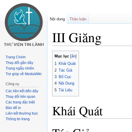
Nội dung
Thảo luận
III Giăng
Buớc
Bước
Mục lục
Trang Chính
tưới
tới
Thay đổi gần đây
1
Khái Quát
chuyển
tìm
Trang ngẫu nhiên
2
Tác Giả
hướng
kiếm
Trợ giúp về MediaWiki
3
Bố Cục
4
Nội Dung
Công cụ
5
Tài Liệu
Các liên kết đến đây
Thay đổi liên quan
Các trang đặc biệt
Khái Quát
Bản để in
Liên kết thường trực
Thông tin trang