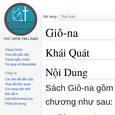
Nội dung
Thảo luận
Giô-na
Khái Quát
Buớc
Bước
Trang Chính
tưới
tới
Thay đổi gần đây
chuyển
tìm
Trang ngẫu nhiên
Trợ giúp về MediaWiki
hướng
kiếm
Nội Dung
Công cụ
Các liên kết đến đây
Thay đổi liên quan
Sách Giô-na gồm 
Các trang đặc biệt
Bản để in
chương như sau:
Liên kết thường trực
Thông tin trang