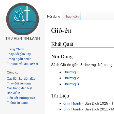
Nội dung
Thảo luận
Giô-ên
Khái Quát
Buớc
Bước
tưới
tới
Trang Chính
chuyển
tìm
Thay đổi gần đây
Nội Dung
Trang ngẫu nhiên
hướng
kiếm
Trợ giúp về MediaWiki
Sách Giô-ên gồm 3 chương. Nội dung 
Chương 1
.
Công cụ
Chương 2
.
Các liên kết đến đây
Thay đổi liên quan
Chương 3
.
Các trang đặc biệt
Bản để in
Tài Liệu
Liên kết thường trực
Thông tin trang
Kinh Thánh
- Bản Dịch 1925 - 
Kinh Thánh
- Bản Dịch 2011 - 