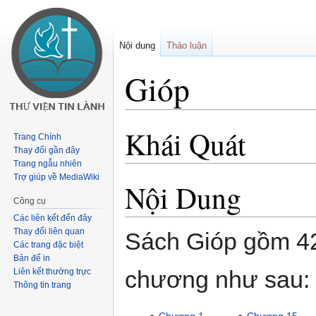
Nội dung
Thảo luận
Gióp
Khái Quát
Buớc
Bước
Trang Chính
tưới
tới
Thay đổi gần đây
chuyển
tìm
Trang ngẫu nhiên
Trợ giúp về MediaWiki
hướng
kiếm
Nội Dung
Công cụ
Các liên kết đến đây
Thay đổi liên quan
Sách Gióp gồm 42
Các trang đặc biệt
Bản để in
chương như sau:
Liên kết thường trực
Thông tin trang