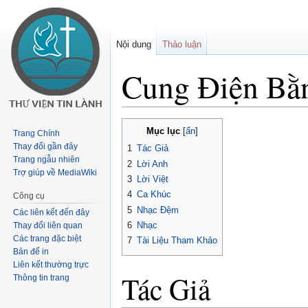
Nội dung
Thảo luận
Cung Điện Bằ
Buớc
Bước
Mục lục
Trang Chính
tưới
tới
Thay đổi gần đây
1
Tác Giả
chuyển
tìm
Trang ngẫu nhiên
2
Lời Anh
hướng
kiếm
Trợ giúp về MediaWiki
3
Lời Việt
4
Ca Khúc
Công cụ
5
Nhạc Đệm
Các liên kết đến đây
6
Nhạc
Thay đổi liên quan
Các trang đặc biệt
7
Tài Liệu Tham Khảo
Bản để in
Liên kết thường trực
Tác Giả
Thông tin trang