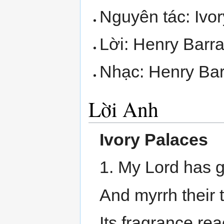
Nguyên tác: Ivo
Lời: Henry Barr
Nhạc: Henry Bar
Lời Anh
Ivory Palaces
1. My Lord has 
And myrrh their te
Its fragrance rea