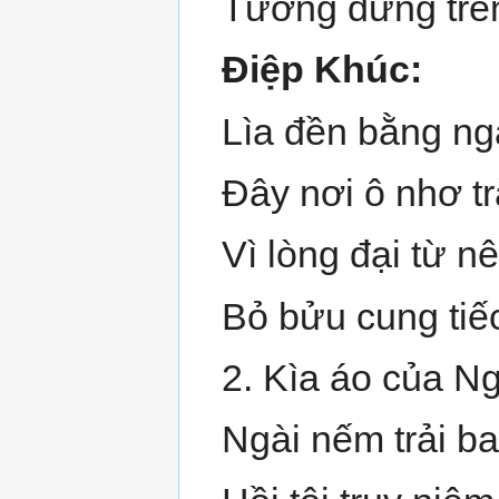
Tưởng đứng trê
Điệp Khúc:
Lìa đền bằng ngà
Đây nơi ô nhơ t
Vì lòng đại từ n
Bỏ bửu cung tiếc
2. Kìa áo của N
Ngài nếm trải b