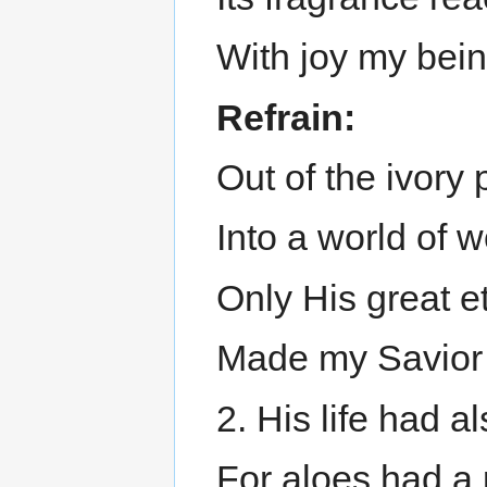
With joy my being
Refrain:
Out of the ivory 
Into a world of 
Only His great e
Made my Savior
2. His life had a
For aloes had a 