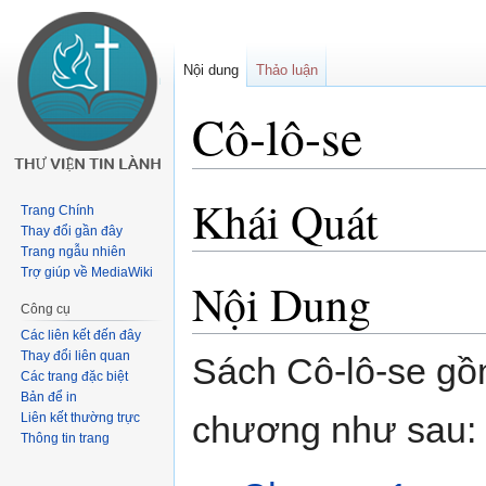
Nội dung
Thảo luận
Cô-lô-se
Khái Quát
Buớc
Bước
Trang Chính
tưới
tới
Thay đổi gần đây
chuyển
tìm
Trang ngẫu nhiên
Trợ giúp về MediaWiki
hướng
kiếm
Nội Dung
Công cụ
Các liên kết đến đây
Thay đổi liên quan
Sách Cô-lô-se gồ
Các trang đặc biệt
Bản để in
chương như sau:
Liên kết thường trực
Thông tin trang