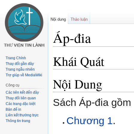
Nội dung
Thảo luận
Áp-đia
Khái Quát
Buớc
Bước
Trang Chính
tưới
tới
Thay đổi gần đây
chuyển
tìm
Trang ngẫu nhiên
Trợ giúp về MediaWiki
hướng
kiếm
Nội Dung
Công cụ
Các liên kết đến đây
Thay đổi liên quan
Sách Áp-đia gồm 
Các trang đặc biệt
Bản để in
Liên kết thường trực
Chương 1
.
Thông tin trang