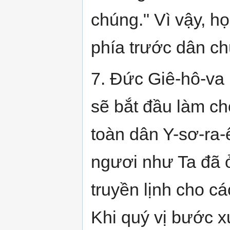
chúng." Vì vậy, 
phía trước dân ch
7. Đức Giê-hô-va
sẽ bắt đầu làm ch
toàn dân Y-sơ-ra-
ngươi như Ta đã 
truyền lịnh cho c
Khi quý vị bước 