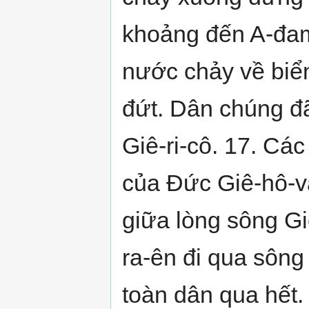
khoảng đến A-đam,
nước chảy về biển 
đứt. Dân chúng đ
Giê-ri-cô. 17. Cá
của Đức Giê-hô-v
giữa lòng sông Gi
ra-ên đi qua sông
toàn dân qua hết.