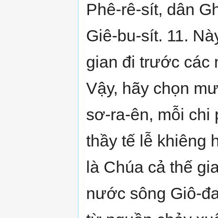
Phê-rê-sít, dân Gh
Giê-bu-sít. 11. N
gian đi trước các
Vậy, hãy chọn mườ
sơ-ra-ên, mỗi chi
thầy tế lễ khiêng
là Chúa cả thế gi
nước sông Giô-đa