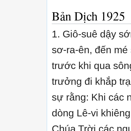
Bản Dịch 1925
1. Giô-suê dậy sớ
sơ-ra-ên, đến mé 
trước khi qua sôn
trưởng đi khắp trạ
sự rằng: Khi các 
dòng Lê-vi khiên
Chúa Trời các ngư