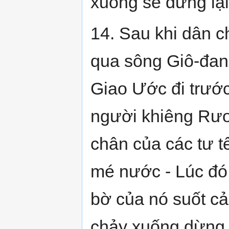
xuống sẽ dừng lại
14. Sau khi dân c
qua sông Giô-đanh
Giao Ước đi trướ
người khiêng Rươ
chân của các tư 
mé nước - Lúc đó
bờ của nó suốt cả 
chảy xuống dừng l