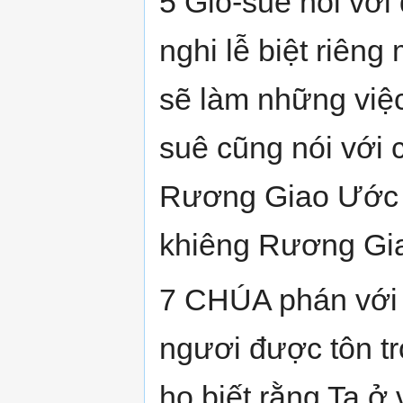
5 Giô-suê nói với
nghi lễ biệt riên
sẽ làm những việc
suê cũng nói với 
Rương Giao Ước v
khiêng Rương Gia
7 CHÚA phán với 
ngươi được tôn tr
họ biết rằng Ta ở