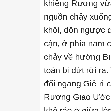
khiêng Rương vừ
nguồn chảy xuống 
khối, dồn ngược 
cận, ở phía nam 
chảy về hướng Biể
toàn bị đứt rời ra
đối ngang Giê-ri-c
Rương Giao Ước 
khô ráo ở giữa lò