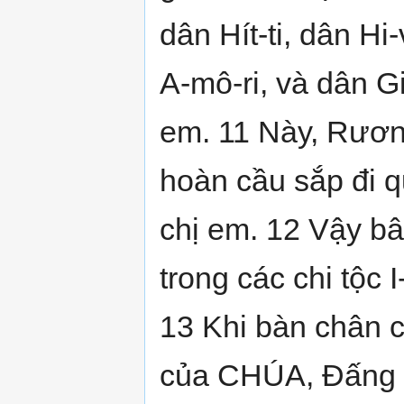
dân Hít-ti, dân Hi-
A-mô-ri, và dân Gi
em. 11 Này, Rươ
hoàn cầu sắp đi 
chị em. 12 Vậy b
trong các chi tộc 
13 Khi bàn chân 
của CHÚA, Ðấng 