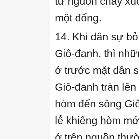
từ nguồn chảy xuố
một đống.
14. Khi dân sự bỏ
Giô-đanh, thì nhữ
ở trước mặt dân s
Giô-đanh tràn lên
hòm đến sông Giô
lễ khiêng hòm mới
ở trên nguồn thư