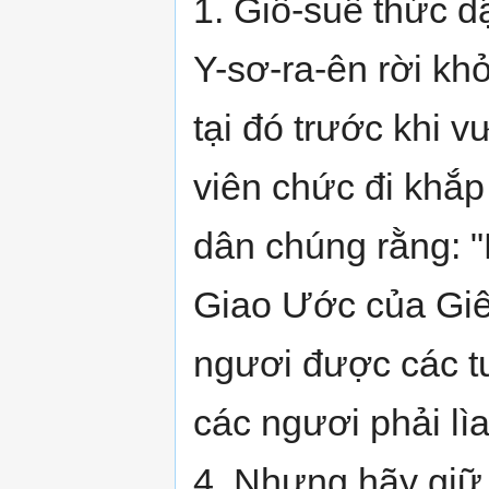
1. Giô-suê thức 
Y-sơ-ra-ên rời kh
tại đó trước khi 
viên chức đi khắp 
dân chúng rằng: 
Giao Ước của Giê
ngươi được các tư 
các ngươi phải lì
4. Nhưng hãy giữ