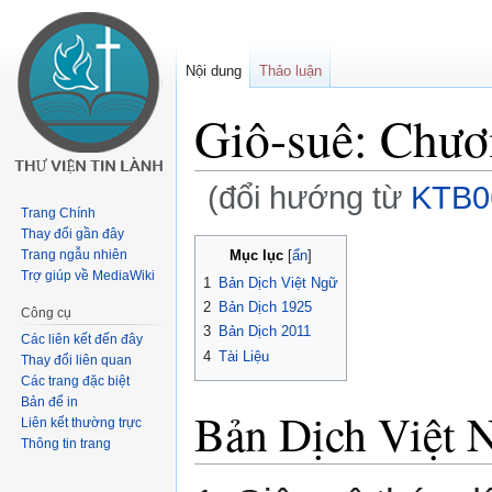
Nội dung
Thảo luận
Giô-suê: Chươ
(đổi hướng từ
KTB0
Trang Chính
Thay đổi gần đây
Buớc
Bước
Mục lục
Trang ngẫu nhiên
tưới
tới
Trợ giúp về MediaWiki
1
Bản Dịch Việt Ngữ
chuyển
tìm
2
Bản Dịch 1925
Công cụ
hướng
kiếm
3
Bản Dịch 2011
Các liên kết đến đây
4
Tài Liệu
Thay đổi liên quan
Các trang đặc biệt
Bản để in
Bản Dịch Việt 
Liên kết thường trực
Thông tin trang