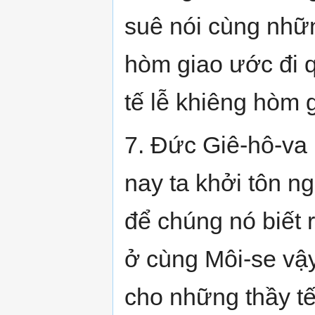
suê nói cùng nhữn
hòm giao ước đi 
tế lễ khiêng hòm 
7. Đức Giê-hô-va
nay ta khởi tôn n
để chúng nó biết 
ở cùng Môi-se vậy
cho những thầy tế