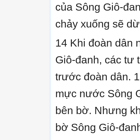
của Sông Giô-đan
chảy xuống sẽ dừn
14 Khi đoàn dân n
Giô-đanh, các tư
trước đoàn dân. 1
mực nước Sông Gi
bên bờ. Nhưng k
bờ Sông Giô-đanh 