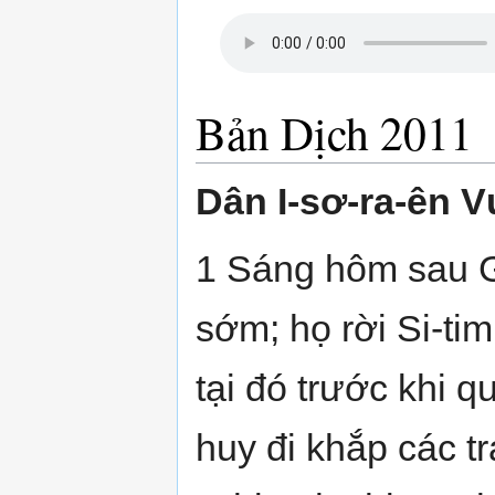
Bản Dịch 2011
Dân I-sơ-ra-ên 
1 Sáng hôm sau G
sớm; họ rời Si-t
tại đó trước khi q
huy đi khắp các tr