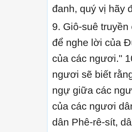
đanh, quý vị hãy 
9. Giô-suê truyền
để nghe lời của Đ
của các ngươi." 1
ngươi sẽ biết rằ
ngự giữa các ngươ
của các ngươi dân
dân Phê-rê-sít, dâ