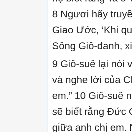
8 Ngươi hãy truyề
Giao Ước, ‘Khi q
Sông Giô-đanh, xi
9 Giô-suê lại nói 
và nghe lời của 
em.” 10 Giô-suê n
sẽ biết rằng Ðức
giữa anh chị em. 