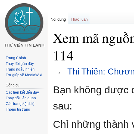
Nội dung
Thảo luận
Xem mã nguồn
114
Trang Chính
Thay đổi gần đây
←
Thi Thiên: Chươ
Trang ngẫu nhiên
Trợ giúp về MediaWiki
Buớc
Bước
Công cụ
Bạn không được qu
tưới
tới
Các liên kết đến đây
chuyển
tìm
Thay đổi liên quan
sau:
Các trang đặc biệt
hướng
kiếm
Thông tin trang
Chỉ những thành 