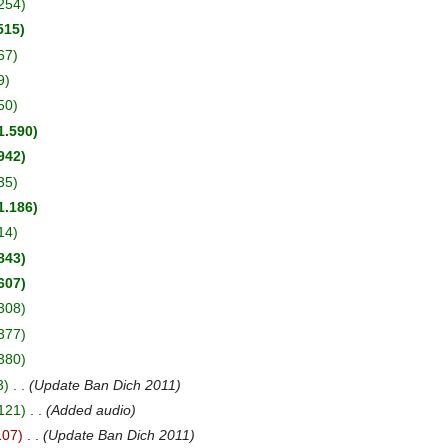
254
515
67
9
50
1.590
942
35
1.186
14
843
607
308
377
380
3
‎
Update Ban Dich 2011
121
‎
Added audio
107
‎
Update Ban Dich 2011