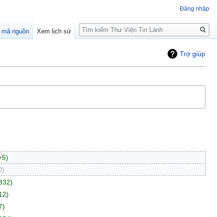
Đăng nhập
Tìm
 mã nguồn
Xem lịch sử
kiếm
Trợ giúp
+5
0
332
12
7