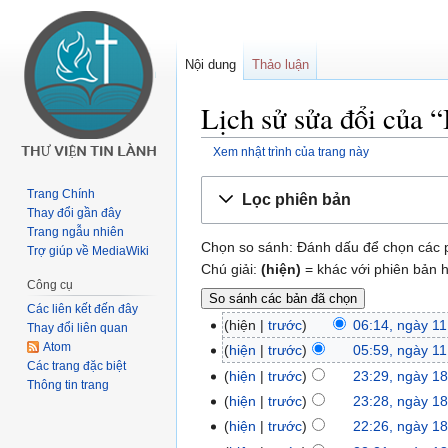
Nội dung
Thảo luận
Lịch sử sửa đổi của 
Xem nhật trình của trang này
Buớc
Bước
Trang Chính
Lọc phiên bản
tưới
tới
Thay đổi gần đây
chuyển
tìm
Trang ngẫu nhiên
Chọn so sánh: Đánh dấu để chọn các p
hướng
kiếm
Trợ giúp về MediaWiki
Chú giải:
(hiện)
= khác với phiên bản 
Công cụ
Các liên kết đến đây
hiện
trước
06:14, ngày 1
Thay đổi liên quan
Atom
hiện
trước
05:59, ngày 1
Các trang đặc biệt
hiện
trước
23:29, ngày 1
Thông tin trang
hiện
trước
23:28, ngày 1
hiện
trước
22:26, ngày 1