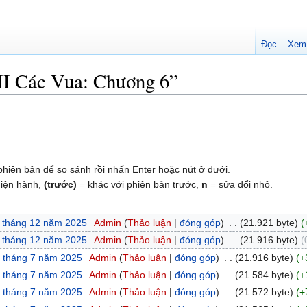
Đọc
Xem
“II Các Vua: Chương 6”
hiên bản để so sánh rồi nhấn Enter hoặc nút ở dưới.
hiện hành,
(trước)
= khác với phiên bản trước,
n
= sửa đổi nhỏ.
1 tháng 12 năm 2025
‎
Admin
Thảo luận
đóng góp
‎
21.921 byte
1 tháng 12 năm 2025
‎
Admin
Thảo luận
đóng góp
‎
21.916 byte
8 tháng 7 năm 2025
‎
Admin
Thảo luận
đóng góp
‎
21.916 byte
+
8 tháng 7 năm 2025
‎
Admin
Thảo luận
đóng góp
‎
21.584 byte
+
8 tháng 7 năm 2025
‎
Admin
Thảo luận
đóng góp
‎
21.572 byte
+