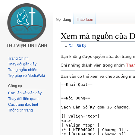
Nội dung
Thảo luận
Xem mã nguồn của D
←
Dân Số Ký
Buớc
Bước
Bạn không được quyền sửa đổi trang nà
Trang Chính
tưới
tới
Thay đổi gần đây
Chỉ những thành viên trong nhóm
Thàn
chuyển
tìm
Trang ngẫu nhiên
hướng
kiếm
Trợ giúp về MediaWiki
Bạn vẫn có thể xem và chép xuống mã
Công cụ
Các liên kết đến đây
Thay đổi liên quan
Các trang đặc biệt
Thông tin trang