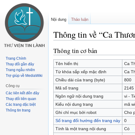
Nội dung
Thảo luận
Thông tin về “Ca Thươ
Thông tin cơ bản
Buớc
Bước
tưới
tới
Trang Chính
chuyển
tìm
Tên hiển thị
Ca T
Thay đổi gần đây
hướng
kiếm
Trang ngẫu nhiên
Từ khóa sắp xếp mặc định
Ca T
Trợ giúp về MediaWiki
Chiều dài của trang (byte)
800
Công cụ
Mã số trang
2145
Các liên kết đến đây
Ngôn ngữ nội dung trang
vi - T
Thay đổi liên quan
Kiểu nội dung trang
mã wi
Các trang đặc biệt
Thông tin trang
Ghi chỉ mục bởi robot
Cho 
Số trang đổi hướng đến trang này
0
Tính là một trang nội dung
Có