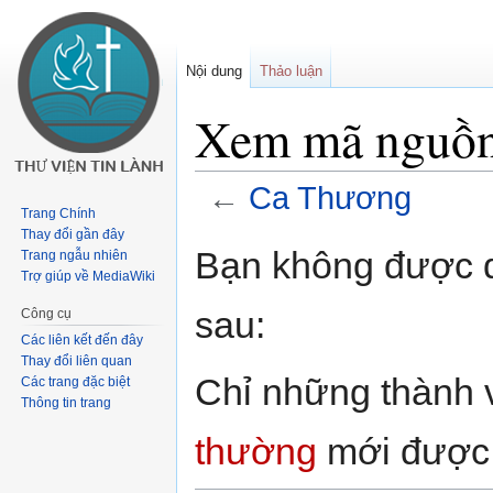
Nội dung
Thảo luận
Xem mã nguồn
←
Ca Thương
Trang Chính
Thay đổi gần đây
Buớc
Bước
Bạn không được qu
Trang ngẫu nhiên
tưới
tới
Trợ giúp về MediaWiki
chuyển
tìm
sau:
Công cụ
hướng
kiếm
Các liên kết đến đây
Thay đổi liên quan
Chỉ những thành 
Các trang đặc biệt
Thông tin trang
thường
mới được t