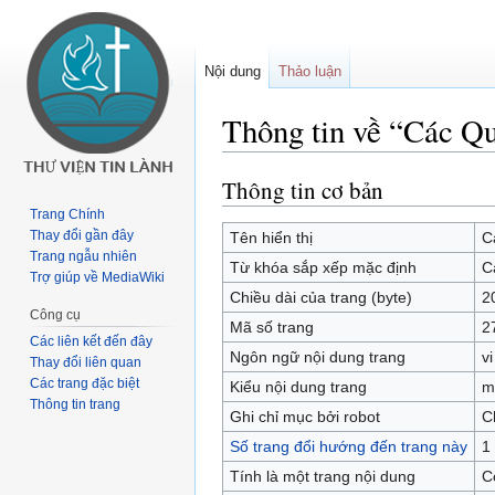
Nội dung
Thảo luận
Thông tin về “Các Q
Thông tin cơ bản
Buớc
Bước
tưới
tới
Trang Chính
chuyển
tìm
Thay đổi gần đây
Tên hiển thị
C
Trang ngẫu nhiên
hướng
kiếm
Từ khóa sắp xếp mặc định
C
Trợ giúp về MediaWiki
Chiều dài của trang (byte)
2
Công cụ
Mã số trang
2
Các liên kết đến đây
Ngôn ngữ nội dung trang
vi
Thay đổi liên quan
Các trang đặc biệt
Kiểu nội dung trang
m
Thông tin trang
Ghi chỉ mục bởi robot
C
Số trang đổi hướng đến trang này
1
Tính là một trang nội dung
C