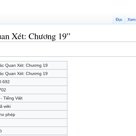
Đọc
Xem
uan Xét: Chương 19”
ác Quan Xét: Chương 19
ác Quan Xét: Chương 19
0.692
702
 - Tiếng Việt
ã wiki
ho phép
ó