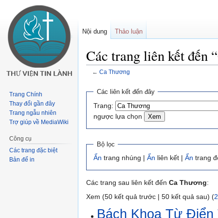
Nội dung
Thảo luận
Các trang liên kết đến
←
Ca Thương
Buớc
Bước
Các liên kết đến đây
Trang Chính
tưới
tới
Thay đổi gần đây
Trang:
chuyển
tìm
Trang ngẫu nhiên
ngược lựa chọn
hướng
kiếm
Trợ giúp về MediaWiki
Công cụ
Bộ lọc
Các trang đặc biệt
Ẩn
trang nhúng |
Ẩn
liên kết |
Ẩn
trang đ
Bản để in
Các trang sau liên kết đến
Ca Thương
:
Xem (50 kết quả trước | 50 kết quả sau) (
2
Bách Khoa Từ Điển 