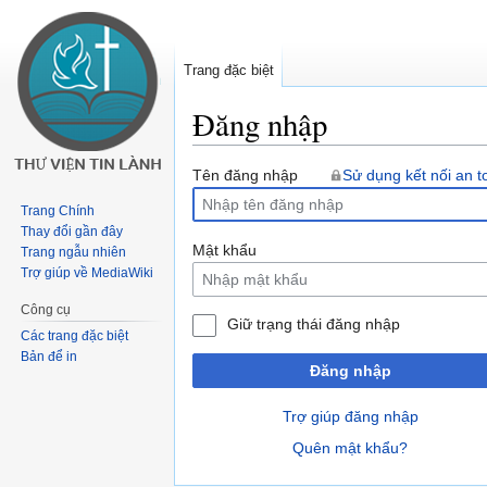
Trang đặc biệt
Đăng nhập
Buớc
Bước
Tên đăng nhập
Sử dụng kết nối an t
tưới
tới
Trang Chính
chuyển
tìm
Thay đổi gần đây
hướng
kiếm
Mật khẩu
Trang ngẫu nhiên
Trợ giúp về MediaWiki
Công cụ
Giữ trạng thái đăng nhập
Các trang đặc biệt
Bản để in
Đăng nhập
Trợ giúp đăng nhập
Quên mật khẩu?